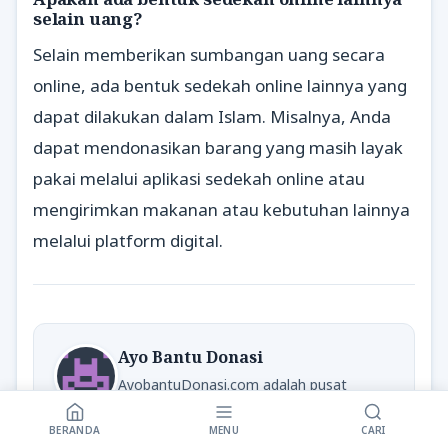
selain uang?
Selain memberikan sumbangan uang secara
online, ada bentuk sedekah online lainnya yang
dapat dilakukan dalam Islam. Misalnya, Anda
dapat mendonasikan barang yang masih layak
pakai melalui aplikasi sedekah online atau
mengirimkan makanan atau kebutuhan lainnya
melalui platform digital.
Ayo Bantu Donasi
AyobantuDonasi.com adalah pusat
informasi yang berfokus sepenuhnya pada
donasi, panduan, dan semangat berbagi
BERANDA
MENU
CARI
kebaikan.