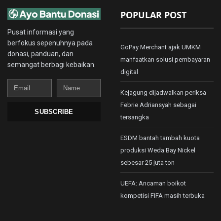
POPULAR POST
Pusat informasi yang
berfokus sepenuhnya pada
GoPay Merchant ajak UMKM
donasi, panduan, dan
manfaatkan solusi pembayaran
semangat berbagi kebaikan.
digital
Email
Name
Kejagung dijadwalkan periksa
Febrie Adriansyah sebagai
SUBSCRIBE
tersangka
ESDM bantah tambah kuota
produksi Weda Bay Nickel
sebesar 25 juta ton
UEFA: Ancaman boikot
kompetisi FIFA masih terbuka