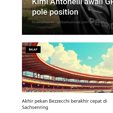
Kimi Antonelli awali G
pole position
Rina Kurniawan - ayobantudonasi.com
19/07/2026
BALAP
Akhir pekan Bezzecchi berakhir cepat di
Sachsenring