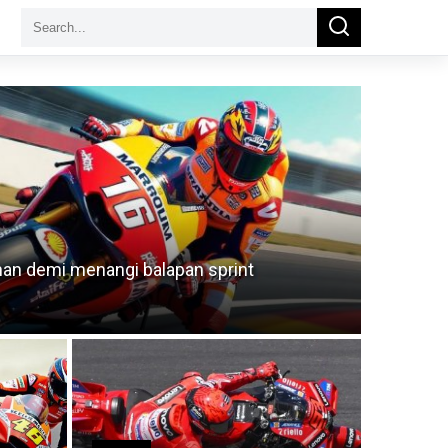
Search
Search
for:
nan demi menangi balapan sprint