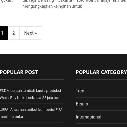
 gokart
tak ingin bersaing – Jakarta – Toto Wolff, manajer tim Me
mengungkapkan keinginan untuk
1
2
Next »
POPULAR POST
POPULAR CATEGORY
Tren
ESDM bantah tambah kuota produksi
Weda Bay Nickel sebesar 25 juta ton
Bisnis
UEFA: Ancaman boikot kompetisi FIFA
Internasional
masih terbuka