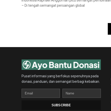
Indonesia Raphael Anggoman picu semangat pembinaan
– Di tengah semangat persaingan global
Paginasi
pos
Pusat informasi yang berfokus sepenuhnya pada
donasi, panduan, dan semangat berbagi kebaikan.
Email
Name
SUBSCRIBE