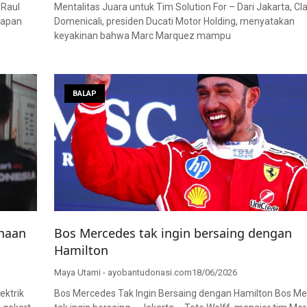
 Raul
Mentalitas Juara untuk Tim Solution For – Dari Jakarta, Cl
lapan
Domenicali, presiden Ducati Motor Holding, menyatakan
keyakinan bahwa Marc Marquez mampu
BALAP
naan
Bos Mercedes tak ingin bersaing dengan
Hamilton
Maya Utami - ayobantudonasi.com
18/06/2026
ktrik
Bos Mercedes Tak Ingin Bersaing dengan Hamilton Bos M