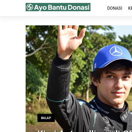
DONASI
K
BALAP