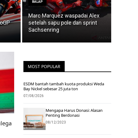
BALAP
Marc Marquez waspadai Alex
toGP
setelah sapu pole dan sprint
Sachsenring
MOST POPULAR
ESDM bantah tambah kuota produksi Weda
Bay Nickel sebesar 25 juta ton
07/08/2026
Mengapa Harus Donasi: Alasan
Penting Berdonasi
ulega
08/12/2023