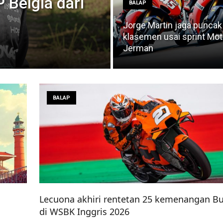
P Belgia dari
BALAP
Jorge Martin jaga puncak
klasemen usai sprint Mo
Jerman
BALAP
Lecuona akhiri rentetan 25 kemenangan B
di WSBK Inggris 2026