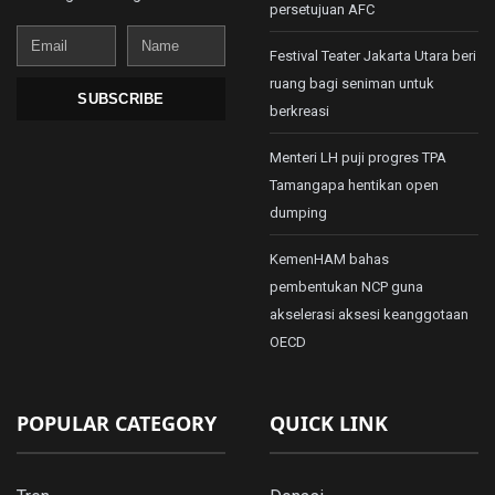
persetujuan AFC
Email
Name
Festival Teater Jakarta Utara beri
ruang bagi seniman untuk
SUBSCRIBE
berkreasi
Menteri LH puji progres TPA
Tamangapa hentikan open
dumping
KemenHAM bahas
pembentukan NCP guna
akselerasi aksesi keanggotaan
OECD
POPULAR CATEGORY
QUICK LINK