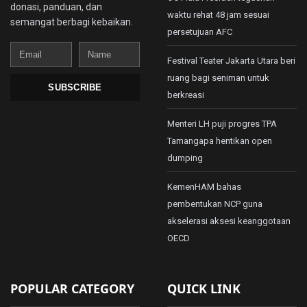
donasi, panduan, dan
waktu rehat 48 jam sesuai
semangat berbagi kebaikan.
persetujuan AFC
Email
Name
Festival Teater Jakarta Utara beri
ruang bagi seniman untuk
SUBSCRIBE
berkreasi
Menteri LH puji progres TPA
Tamangapa hentikan open
dumping
KemenHAM bahas
pembentukan NCP guna
akselerasi aksesi keanggotaan
OECD
POPULAR CATEGORY
QUICK LINK