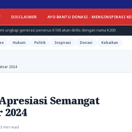
Y
DISCLAIMER
AYO BANTU DONASI - MENGINSPIRASI K
si penerus K100 akan dirilis dengan nama K200
Unhas himpun 
eo
Hukum
Politik
Inspirasi
Donasi
Kebaikan
atsar 2024
 Apresiasi Semangat
r 2024
3 min read