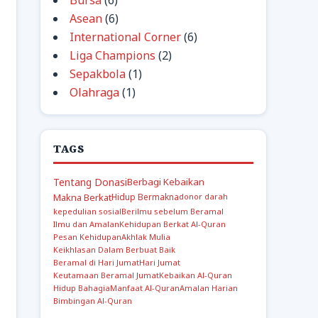
Bursa
(6)
Asean
(6)
International Corner
(6)
Liga Champions
(2)
Sepakbola
(1)
Olahraga
(1)
TAGS
Tentang Donasi
Berbagi Kebaikan
Makna Berkat
Hidup Bermakna
donor darah
kepedulian sosial
Berilmu sebelum Beramal
Ilmu dan Amalan
Kehidupan Berkat Al-Quran
Pesan Kehidupan
Akhlak Mulia
Keikhlasan Dalam Berbuat Baik
Beramal di Hari Jumat
Hari Jumat
Keutamaan Beramal Jumat
Kebaikan Al-Quran
Hidup Bahagia
Manfaat Al-Quran
Amalan Harian
Bimbingan Al-Quran