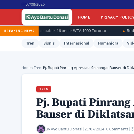
07/08/2026
HOME
PRIVACY POLIC
laju ke babak 16 besar WTA 1000 Toronto
Redmi ungkap genera
BREAKING NEWS
Tren
Bisnis
Internasional
Humaniora
Vid
Home
›
Tren
›
Pj. Bupati Pinrang Apresiasi Semangat Banser di Dikl
TREN
Pj. Bupati Pinrang
Banser di Diklatsa
By
Ayo Bantu Donasi
|
23/07/2024
|
0 Comments
|