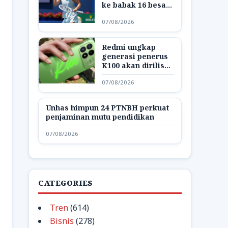
ke babak 16 besar
WTA 1000 Toronto
07/08/2026
Redmi ungkap
generasi penerus
K100 akan dirilis
dengan nama K200
07/08/2026
Unhas himpun 24 PTNBH perkuat
penjaminan mutu pendidikan
07/08/2026
CATEGORIES
Tren
(614)
Bisnis
(278)