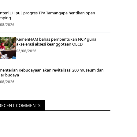
nteri LH puji progres TPA Tamangapa hentikan open
mping
/08/2026
KemenHAM bahas pembentukan NCP guna
akselerasi aksesi keanggotaan OECD
05/08/2026
menterian Kebudayaan akan revitalisasi 200 museum dan
gar budaya
/08/2026
RECENT COMMENTS