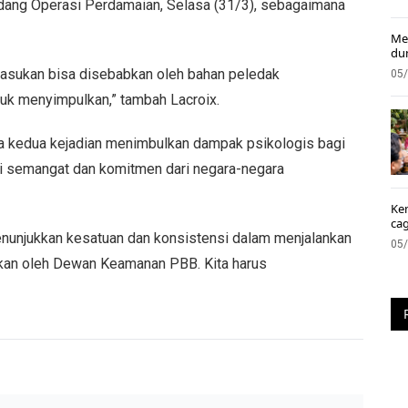
Bidang Operasi Perdamaian, Selasa (31/3), sebagaimana
Me
du
pasukan bisa disebabkan oleh bahan peledak
05
ntuk menyimpulkan,” tambah Lacroix.
a kedua kejadian menimbulkan dampak psikologis bagi
oti semangat dan komitmen dari negara-negara
Ke
ca
nunjukkan kesatuan dan konsistensi dalam menjalankan
05
ikan oleh Dewan Keamanan PBB. Kita harus