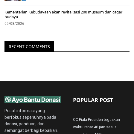
Kementerian Kebudayaan akan revitalisasi 200 museum dan cagar
budaya
05/08/2026
RECENT COMMENTS
POPULAR POST
Pusat informasi yang
berfokus sepenuhnya pada
OC Piala Presiden tegaskan
donasi, panduan, dan
waktu rehat 48 jam sesuai
semangat berbagi kebaikan.