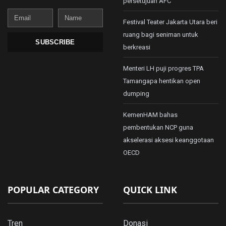
persetujuan AFC
Email
Name
Festival Teater Jakarta Utara beri
ruang bagi seniman untuk
SUBSCRIBE
berkreasi
Menteri LH puji progres TPA
Tamangapa hentikan open
dumping
KemenHAM bahas
pembentukan NCP guna
akselerasi aksesi keanggotaan
OECD
POPULAR CATEGORY
QUICK LINK
Tren
Donasi