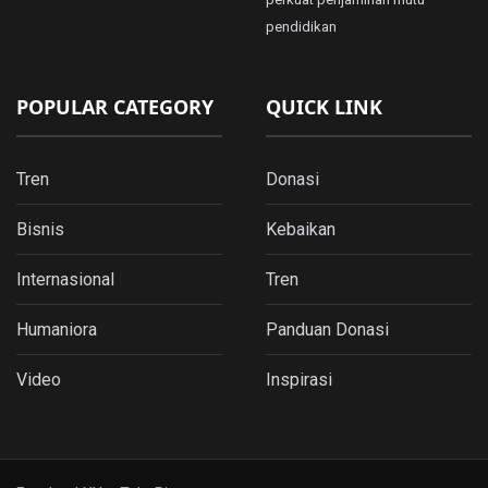
pendidikan
POPULAR CATEGORY
QUICK LINK
Tren
Donasi
Bisnis
Kebaikan
Internasional
Tren
Humaniora
Panduan Donasi
Video
Inspirasi