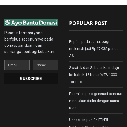
POPULAR POST
Pusat informasi yang
berfokus sepenuhnya pada
Rupiah pada Jumat pagi
donasi, panduan, dan
melemah jadi Rp17.935 per dolar
semangat berbagi kebaikan.
AS
Email
Name
Swiatek dan Sabalenka melaju
ke babak 16 besar WTA 1000
SUBSCRIBE
Toronto
Redmi ungkap generasi penerus
K100 akan dirilis dengan nama
K200
Unhas himpun 24 PTNBH
perkuat penjaminan mutu