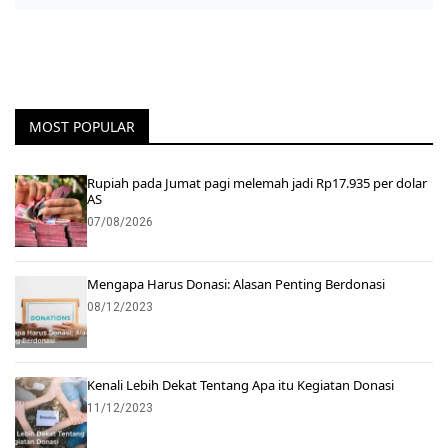
MOST POPULAR
Rupiah pada Jumat pagi melemah jadi Rp17.935 per dolar
AS
07/08/2026
Mengapa Harus Donasi: Alasan Penting Berdonasi
08/12/2023
Kenali Lebih Dekat Tentang Apa itu Kegiatan Donasi
11/12/2023