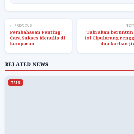
← PREVIOUS
NEX
Pembahasan Penting:
Tabrakan beruntun 
Cara Sukses Menulis di
tol Cipularang reng
kumparan
dua korban ji
RELATED NEWS
TREN