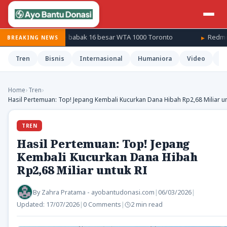
nka melaju ke babak 16 besar WTA 1000 Toronto
Redmi ungkap 
BREAKING NEWS
Tren
Bisnis
Internasional
Humaniora
Video
H
Home
›
Tren
›
Hasil Pertemuan: Top! Jepang Kembali Kucurkan Dana Hibah Rp2,68 Miliar un
TREN
Hasil Pertemuan: Top! Jepang
Kembali Kucurkan Dana Hibah
Rp2,68 Miliar untuk RI
By
Zahra Pratama - ayobantudonasi.com
|
06/03/2026
|
Updated:
17/07/2026
|
0 Comments
|
2 min read