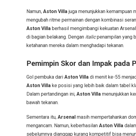
Namun,
Aston Villa
juga menunjukkan kemampuan me
mengubah ritme permainan dengan kombinasi seranga
Aston Villa
berhasil mengimbangi kekuatan Arsenal
di bagian belakang. Dengan
italic
penampilan yang b
ketahanan mereka dalam menghadapi tekanan.
Pemimpin Skor dan Impak pada P
Gol pembuka dari
Aston Villa
di menit ke-55 menja
Aston Villa
ke posisi yang lebih baik dalam tabel 
Dalam pertandingan ini,
Aston Villa
menunjukkan kem
bawah tekanan.
Sementara itu,
Arsenal
masih mempertahankan domi
mengancam. Namun, keberhasilan
Aston Villa
dalam
sebelumnya dianggap kurang kompetitif bisa menunj