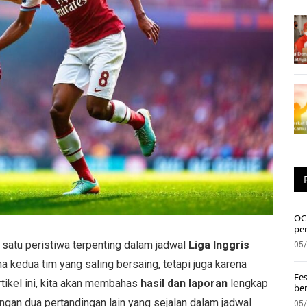
OC 
pe
 satu peristiwa terpenting dalam jadwal
Liga Inggris
05
na kedua tim yang saling bersaing, tetapi juga karena
Fes
tikel ini, kita akan membahas
hasil dan laporan
lengkap
ber
gan dua pertandingan lain yang sejalan dalam jadwal
05