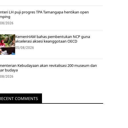
nteri LH puji progres TPA Tamangapa hentikan open
mping
/08/2026
KemenHAM bahas pembentukan NCP guna
akselerasi aksesi keanggotaan OECD
05/08/2026
menterian Kebudayaan akan revitalisasi 200 museum dan
gar budaya
/08/2026
RECENT COMMENTS