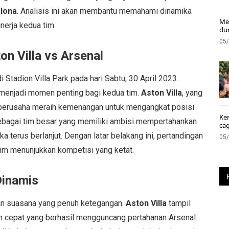
elona
. Analisis ini akan membantu memahami dinamika
Me
nerja kedua tim.
du
05
n Villa vs Arsenal
 Stadion Villa Park pada hari Sabtu, 30 April 2023.
n menjadi momen penting bagi kedua tim.
Aston Villa
, yang
berusaha meraih kemenangan untuk mengangkat posisi
Ke
sebagai tim besar yang memiliki ambisi mempertahankan
ca
 terus berlanjut. Dengan latar belakang ini, pertandingan
05
tim menunjukkan kompetisi yang ketat.
Dinamis
n suasana yang penuh ketegangan.
Aston Villa
tampil
n cepat yang berhasil mengguncang pertahanan Arsenal.