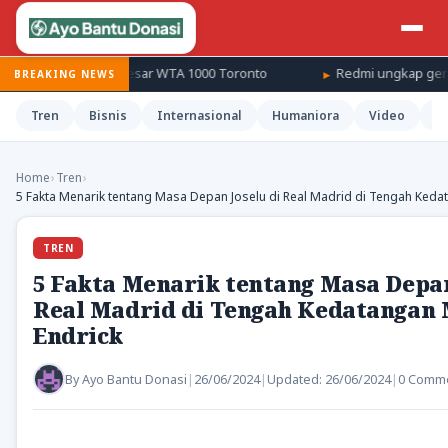
abak 16 besar WTA 1000 Toronto
Redmi ungkap generasi penerus
BREAKING NEWS
Tren
Bisnis
Internasional
Humaniora
Video
H
Home
›
Tren
›
5 Fakta Menarik tentang Masa Depan Joselu di Real Madrid di Tengah Ked
TREN
5 Fakta Menarik tentang Masa Depan
Real Madrid di Tengah Kedatangan
Endrick
By
Ayo Bantu Donasi
|
26/06/2024
|
Updated:
26/06/2024
|
0 Comm