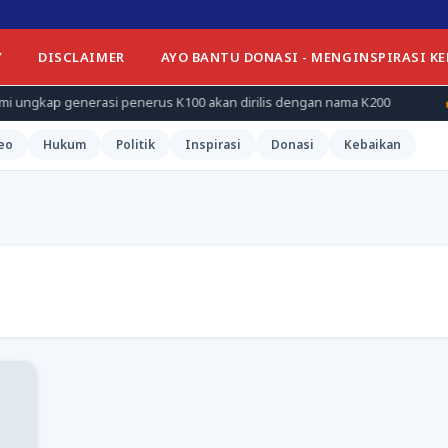
Y
DISCLAIMER
AYO BANTU DONASI - MENGINSPIRASI K
erasi penerus K100 akan dirilis dengan nama K200
Unhas him
eo
Hukum
Politik
Inspirasi
Donasi
Kebaikan