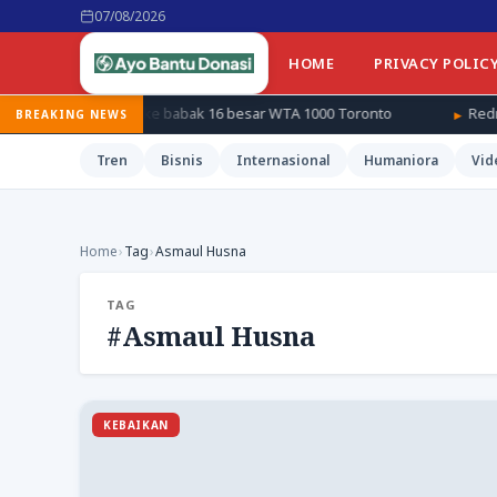
07/08/2026
HOME
PRIVACY POLIC
a melaju ke babak 16 besar WTA 1000 Toronto
Redmi ungkap gen
BREAKING NEWS
Tren
Bisnis
Internasional
Humaniora
Vid
Home
›
Tag
›
Asmaul Husna
TAG
#Asmaul Husna
KEBAIKAN