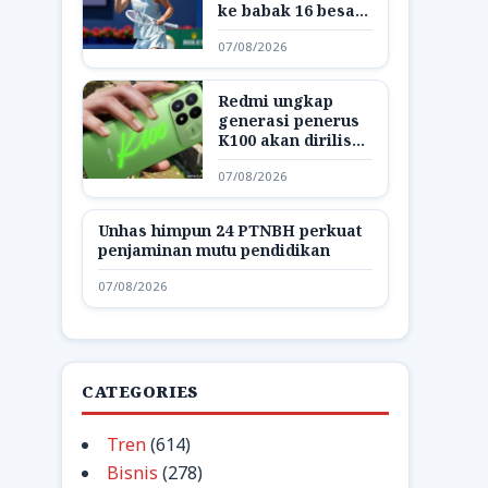
ke babak 16 besar
WTA 1000 Toronto
07/08/2026
Redmi ungkap
generasi penerus
K100 akan dirilis
dengan nama K200
07/08/2026
Unhas himpun 24 PTNBH perkuat
penjaminan mutu pendidikan
07/08/2026
CATEGORIES
Tren
(614)
Bisnis
(278)