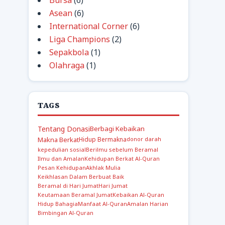
Bursa
(6)
Asean
(6)
International Corner
(6)
Liga Champions
(2)
Sepakbola
(1)
Olahraga
(1)
TAGS
Tentang Donasi
Berbagi Kebaikan
Makna Berkat
Hidup Bermakna
donor darah
kepedulian sosial
Berilmu sebelum Beramal
Ilmu dan Amalan
Kehidupan Berkat Al-Quran
Pesan Kehidupan
Akhlak Mulia
Keikhlasan Dalam Berbuat Baik
Beramal di Hari Jumat
Hari Jumat
Keutamaan Beramal Jumat
Kebaikan Al-Quran
Hidup Bahagia
Manfaat Al-Quran
Amalan Harian
Bimbingan Al-Quran