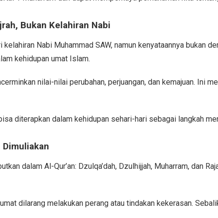
jrah, Bukan Kelahiran Nabi
 kelahiran Nabi Muhammad SAW, namun kenyataannya bukan demikia
alam kehidupan umat Islam.
cerminkan nilai-nilai perubahan, perjuangan, dan kemajuan. Ini
bisa diterapkan dalam kehidupan sehari-hari sebagai langkah men
 Dimuliakan
utkan dalam Al-Qur’an: Dzulqa’dah, Dzulhijjah, Muharram, dan R
 umat dilarang melakukan perang atau tindakan kekerasan. Sebal