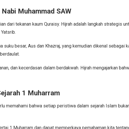
ah Nabi Muhammad SAW
n dari tekanan kaum Quraisy. Hijrah adalah langkah strategis u
 Yatsrib.
 suku besar, Aus dan Khazraj, yang kemudian dikenal sebagai 
berdaulat.
imanan, dan kecerdasan dalam berdakwah. Hijrah mengajarkan bah
 Sejarah 1 Muharram
erlu memahami bahwa setiap peristiwa dalam sejarah Islam bukan
nyertai 1 Muharram dan dapat memperkaya pemahaman kita tentan