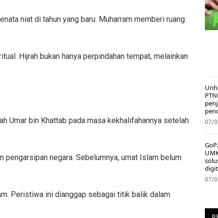
menata niat di tahun yang baru. Muharram memberi ruang
ritual. Hijrah bukan hanya perpindahan tempat, melainkan
Unh
PTN
pen
pend
ifah Umar bin Khattab pada masa kekhalifahannya setelah
07/0
GoPa
UMK
dan pengarsipan negara. Sebelumnya, umat Islam belum
solu
digit
07/0
 Peristiwa ini dianggap sebagai titik balik dalam
R