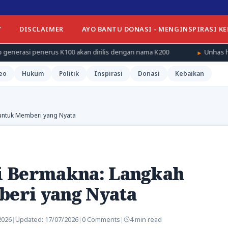
Y
DISCLAIMER
AYO BANTU DONASI - MENGINSPIRASI K
rus K100 akan dirilis dengan nama K200
Unhas himpun 24 PTN
eo
Hukum
Politik
Inspirasi
Donasi
Kebaikan
untuk Memberi yang Nyata
i Bermakna: Langkah
eri yang Nyata
2026
|
Updated:
17/07/2026
|
0 Comments
|
4 min read