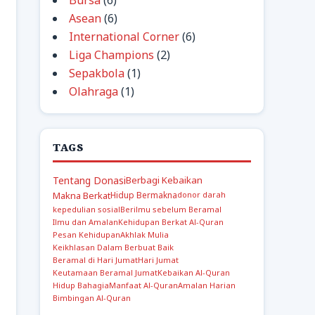
Bursa
(6)
Asean
(6)
International Corner
(6)
Liga Champions
(2)
Sepakbola
(1)
Olahraga
(1)
TAGS
Tentang Donasi
Berbagi Kebaikan
Makna Berkat
Hidup Bermakna
donor darah
kepedulian sosial
Berilmu sebelum Beramal
Ilmu dan Amalan
Kehidupan Berkat Al-Quran
Pesan Kehidupan
Akhlak Mulia
Keikhlasan Dalam Berbuat Baik
Beramal di Hari Jumat
Hari Jumat
Keutamaan Beramal Jumat
Kebaikan Al-Quran
Hidup Bahagia
Manfaat Al-Quran
Amalan Harian
Bimbingan Al-Quran