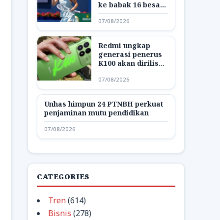
ke babak 16 besar
WTA 1000 Toronto
07/08/2026
Redmi ungkap
generasi penerus
K100 akan dirilis
dengan nama K200
07/08/2026
Unhas himpun 24 PTNBH perkuat
penjaminan mutu pendidikan
07/08/2026
CATEGORIES
Tren
(614)
Bisnis
(278)