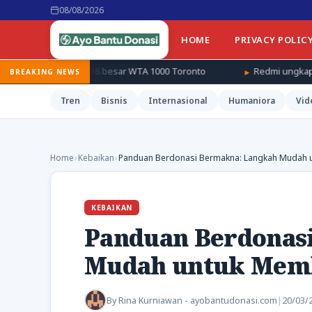
08/08/2026
HOME
PRIVACY POLIC
 babak 16 besar WTA 1000 Toronto
Redmi ungkap generasi pene
BREAKING NEWS
Tren
Bisnis
Internasional
Humaniora
Vid
Home
›
Kebaikan
›
Panduan Berdonasi Bermakna: Langkah Mudah 
KEBAIKAN
Panduan Berdonas
Mudah untuk Memb
By
Rina Kurniawan - ayobantudonasi.com
|
20/03/