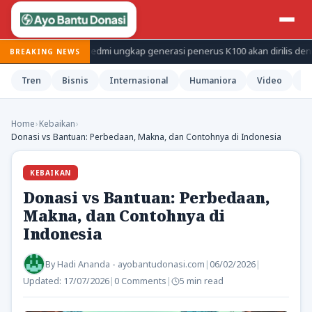
Redmi ungkap generasi penerus K100 akan dirilis dengan nama K200
BREAKING NEWS
Tren
Bisnis
Internasional
Humaniora
Video
H
Home
›
Kebaikan
›
Donasi vs Bantuan: Perbedaan, Makna, dan Contohnya di Indonesia
KEBAIKAN
Donasi vs Bantuan: Perbedaan,
Makna, dan Contohnya di
Indonesia
By
Hadi Ananda - ayobantudonasi.com
|
06/02/2026
|
Updated:
17/07/2026
|
0 Comments
|
5 min read