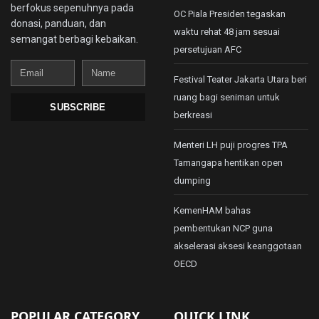
berfokus sepenuhnya pada
OC Piala Presiden tegaskan
donasi, panduan, dan
waktu rehat 48 jam sesuai
semangat berbagi kebaikan.
persetujuan AFC
Email
Name
Festival Teater Jakarta Utara beri
ruang bagi seniman untuk
SUBSCRIBE
berkreasi
Menteri LH puji progres TPA
Tamangapa hentikan open
dumping
KemenHAM bahas
pembentukan NCP guna
akselerasi aksesi keanggotaan
OECD
POPULAR CATEGORY
QUICK LINK