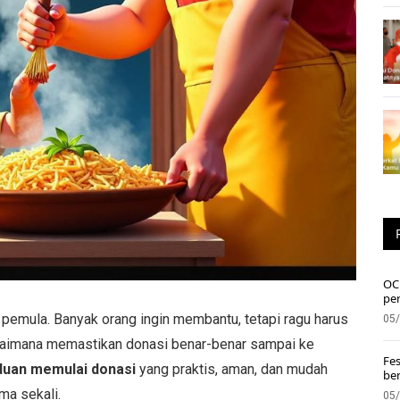
OC 
pe
emula. Banyak orang ingin membantu, tetapi ragu harus
05
agaimana memastikan donasi benar-benar sampai ke
Fes
duan memulai donasi
yang praktis, aman, dan mudah
ber
ma sekali.
05