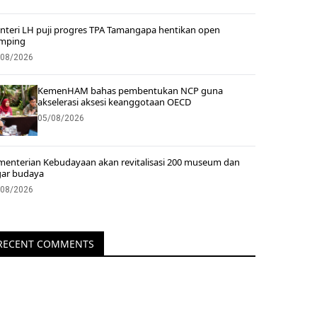
nteri LH puji progres TPA Tamangapa hentikan open
mping
/08/2026
KemenHAM bahas pembentukan NCP guna
akselerasi aksesi keanggotaan OECD
05/08/2026
menterian Kebudayaan akan revitalisasi 200 museum dan
gar budaya
/08/2026
RECENT COMMENTS