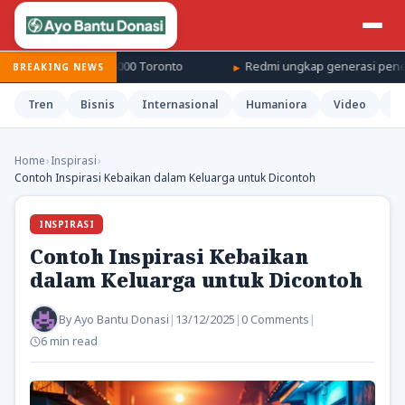
WTA 1000 Toronto
Redmi ungkap generasi penerus K100 akan di
BREAKING NEWS
Tren
Bisnis
Internasional
Humaniora
Video
H
Home
›
Inspirasi
›
Contoh Inspirasi Kebaikan dalam Keluarga untuk Dicontoh
INSPIRASI
Contoh Inspirasi Kebaikan
dalam Keluarga untuk Dicontoh
By
Ayo Bantu Donasi
|
13/12/2025
|
0 Comments
|
6 min read