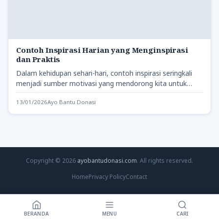
Contoh Inspirasi Harian yang Menginspirasi
dan Praktis
Dalam kehidupan sehari-hari, contoh inspirasi seringkali
menjadi sumber motivasi yang mendorong kita untuk
tetap bersemangat dan produktif. Tidak…
13/01/2026
Ayo Bantu Donasi
Copyright © 2026
ayobantudonasi.com
. All rights reserved.
Home
Privacy Policy
Contact
BERANDA
MENU
CARI