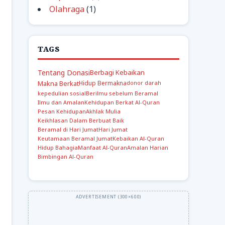
Olahraga
(1)
TAGS
Tentang Donasi
Berbagi Kebaikan
Makna Berkat
Hidup Bermakna
donor darah
kepedulian sosial
Berilmu sebelum Beramal
Ilmu dan Amalan
Kehidupan Berkat Al-Quran
Pesan Kehidupan
Akhlak Mulia
Keikhlasan Dalam Berbuat Baik
Beramal di Hari Jumat
Hari Jumat
Keutamaan Beramal Jumat
Kebaikan Al-Quran
Hidup Bahagia
Manfaat Al-Quran
Amalan Harian
Bimbingan Al-Quran