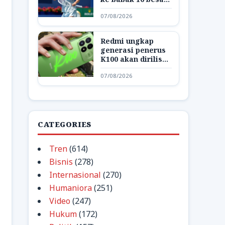
WTA 1000 Toronto
07/08/2026
Redmi ungkap
generasi penerus
K100 akan dirilis
dengan nama K200
07/08/2026
CATEGORIES
Tren
(614)
Bisnis
(278)
Internasional
(270)
Humaniora
(251)
Video
(247)
Hukum
(172)