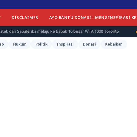
Y
DISCLAIMER
AYO BANTU DONASI - MENGINSPIRASI K
 melaju ke babak 16 besar WTA 1000 Toronto
Redmi ungkap gen
eo
Hukum
Politik
Inspirasi
Donasi
Kebaikan