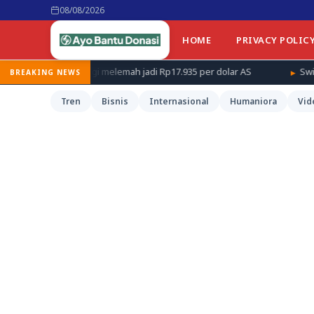
08/08/2026
HOME
PRIVACY POLIC
pagi melemah jadi Rp17.935 per dolar AS
Swiatek dan Sabalenka
BREAKING NEWS
Tren
Bisnis
Internasional
Humaniora
Vid