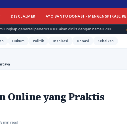
Y
DISCLAIMER
AYO BANTU DONASI - MENGINSPIRASI K
si penerus K100 akan dirilis dengan nama K200
Unhas himpun 
eo
Hukum
Politik
Inspirasi
Donasi
Kebaikan
ercaya
n Online yang Praktis
8 min read