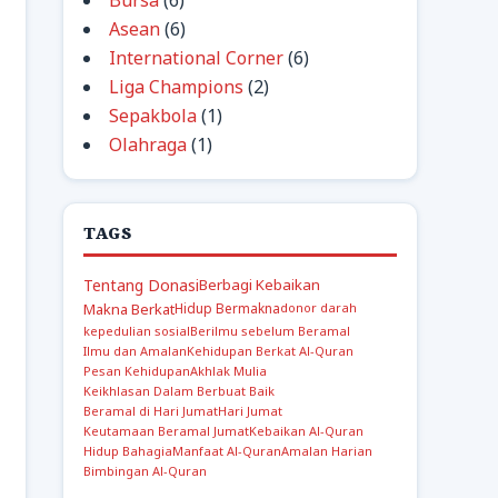
Bursa
(6)
Asean
(6)
International Corner
(6)
Liga Champions
(2)
Sepakbola
(1)
Olahraga
(1)
TAGS
Tentang Donasi
Berbagi Kebaikan
Makna Berkat
Hidup Bermakna
donor darah
kepedulian sosial
Berilmu sebelum Beramal
Ilmu dan Amalan
Kehidupan Berkat Al-Quran
Pesan Kehidupan
Akhlak Mulia
Keikhlasan Dalam Berbuat Baik
Beramal di Hari Jumat
Hari Jumat
Keutamaan Beramal Jumat
Kebaikan Al-Quran
Hidup Bahagia
Manfaat Al-Quran
Amalan Harian
Bimbingan Al-Quran