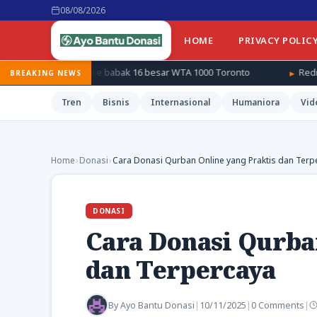
08/08/2026
HOME
PRIVACY POLIC
elaju ke babak 16 besar WTA 1000 Toronto
Redmi ungkap genera
BREAKING NEWS
Tren
Bisnis
Internasional
Humaniora
Vid
Home
›
Donasi
›
Cara Donasi Qurban Online yang Praktis dan Terp
DONASI
Cara Donasi Qurba
dan Terpercaya
By
Ayo Bantu Donasi
|
10/11/2025
|
0 Comments
|