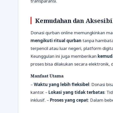
transparansi.
Kemudahan dan Aksesibil
Donasi qurban online memungkinkan masy
mengikuti ritual qurban
tanpa hambatan 
terpencil atau luar negeri, platform dig
Keunggulan ini juga memberikan
kemuda
proses bisa dilakukan secara elektronik
Manfaat Utama
–
Waktu yang lebih fleksibel
: Donasi bi
kantor. –
Lokasi yang tidak terbatas
: Ti
inklusif. –
Proses yang cepat
: Dalam bebe