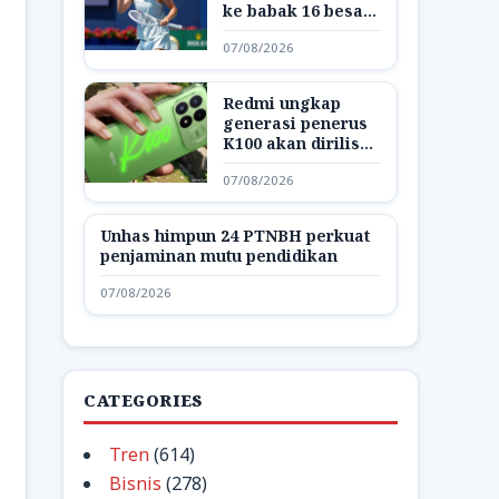
ke babak 16 besar
WTA 1000 Toronto
07/08/2026
Redmi ungkap
generasi penerus
K100 akan dirilis
dengan nama K200
07/08/2026
Unhas himpun 24 PTNBH perkuat
penjaminan mutu pendidikan
07/08/2026
CATEGORIES
Tren
(614)
Bisnis
(278)