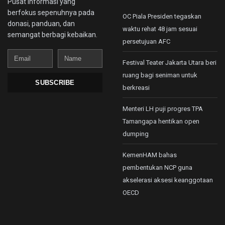
Pusat informasi yang
berfokus sepenuhnya pada
OC Piala Presiden tegaskan
donasi, panduan, dan
waktu rehat 48 jam sesuai
semangat berbagi kebaikan.
persetujuan AFC
Email
Name
Festival Teater Jakarta Utara beri
ruang bagi seniman untuk
SUBSCRIBE
berkreasi
Menteri LH puji progres TPA
Tamangapa hentikan open
dumping
KemenHAM bahas
pembentukan NCP guna
akselerasi aksesi keanggotaan
OECD