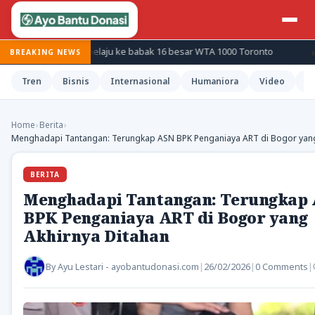
 Sabalenka melaju ke babak 16 besar WTA 1000 Toronto
Redmi 
BREAKING NEWS
Tren
Bisnis
Internasional
Humaniora
Video
H
Home
›
Berita
›
Menghadapi Tantangan: Terungkap ASN BPK Penganiaya ART di Bogor yang
BERITA
Menghadapi Tantangan: Terungkap
BPK Penganiaya ART di Bogor yang
Akhirnya Ditahan
By
Ayu Lestari - ayobantudonasi.com
|
26/02/2026
|
0 Comments
|